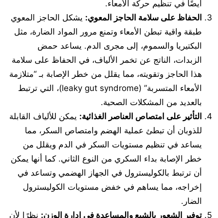
أيضًا في تنظيم حركة الأمعاء.
الحفاظ على سلامة الحاجز المعوي
:
يشكل الحاجز المعوي
طبقة واقية تبطن الأمعاء وتمنع مرور المواد الضارة، مثل
البكتيريا والسموم، إلى مجرى الدم. يساعد حمض
الزبدات، الناتج عن تخمر الألياف، في الحفاظ على سلامة
هذا الحاجز وتقويته، مما يقلل من خطر الإصابة بـ “متلازمة
الأمعاء المتسربة” (leaky gut syndrome)، التي ترتبط
بالعديد من المشكلات الصحية.
التأثير على امتصاص العناصر الغذائية
:
يمكن للألياف القابلة
للذوبان أن تبطئ عملية الهضم وامتصاص السكر، مما
يساعد في تنظيم مستويات السكر في الدم ويقلل من
خطر الإصابة بداء السكري من النوع الثاني. كما أنها يمكن
أن ترتبط بالكوليسترول في الجهاز الهضمي وتساعد في
إخراجه، مما يساهم في خفض مستويات الكوليسترول
الضار.
توفير الشعور بالشبع والمساعدة في إدارة الوزن
:
نظرًا لأن