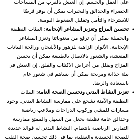
على العقل والجسم. إن العيش بالقرب من المساحات
الخضراء والحدائق والبحيرات يمكن أن يوفر فرصًا
للاسترخاء والتأمل وتقليل الضغوط اليومية.
تحسين المزاج وتعزيز المشاعر الإيجابية:
البيئات النظيفة
والجميلة يمكن أن ترفع من معنوياتنا وتعزز المشاعر
الإيجابية. الألوان الزاهية للزهور والأشجار، ورائحة النباتات
المنعشة، والشعور بالاتصال بالطبيعة يمكن أن يحسن
المزاج ويقلل من أعراض الاكتئاب والقلق. إن العيش في
بيئة جذابة ومريحة يمكن أن يساهم في شعور عام
بالسعادة والرضا.
تعزيز النشاط البدني وتحسين الصحة العامة:
البيئات
النظيفة والآمنة تشجع على ممارسة النشاط البدني. وجود
مسارات للمشي وركوب الدراجات وملاعب رياضية
وحدائق عامة نظيفة يجعل من السهل والممتع ممارسة
التمارين الرياضية بانتظام. النشاط البدني له فوائد عديدة
للصحة الجسدية والعقلية، بما في ذلك تحسين صحة القلب