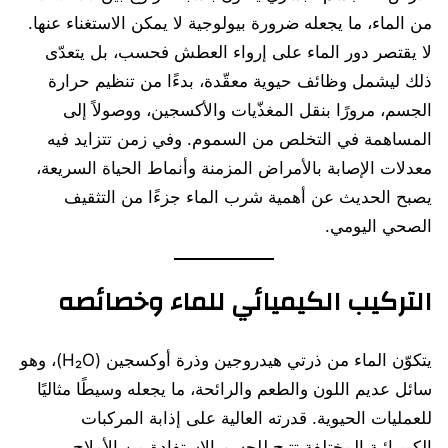
من الماء، ما يجعله ضرورة بيولوجية لا يمكن الاستغناء عنها.
لا يقتصر دور الماء على إرواء العطش فحسب، بل يتعدّى
ذلك ليشمل وظائف حيوية معقّدة، بدءًا من تنظيم حرارة
الجسم، مرورًا بنقل المغذّيات والأكسجين، ووصولاً إلى
المساهمة في التخلص من السموم. وفي زمن تتزايد فيه
معدلات الإصابة بالأمراض المزمنة وأنماط الحياة السريعة،
يصبح الحديث عن أهمية شرب الماء جزءًا من التثقيف
الصحي اليومي.
التركيب الكيميائي للماء وخصائصه
يتكوّن الماء من ذرتي هيدروجين وذرة أوكسجين (H₂O)، وهو
سائل عديم اللون والطعم والرائحة، ما يجعله وسيطًا مثاليًا
للعمليات الحيوية. قدرته العالية على إذابة المركبات
الكيميائية المختلفة تتيح للجسم الاستفادة من الأملاح