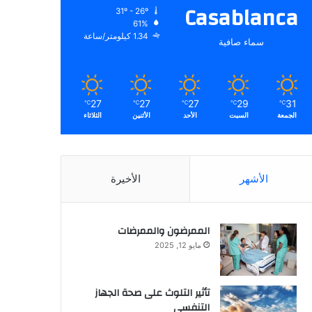
Casablanca
31º - 26º
61%
1.34 كيلومتر/ساعة
سماء صافية
27
27
27
29
31
℃
℃
℃
℃
℃
الجمعة
السبت
الأحد
الأثنين
الثلاثاء
الأشهر
الأخيرة
الممرضون والممرضات
مايو 12, 2025
تأثير التلوث على صحة الجهاز
التنفسي