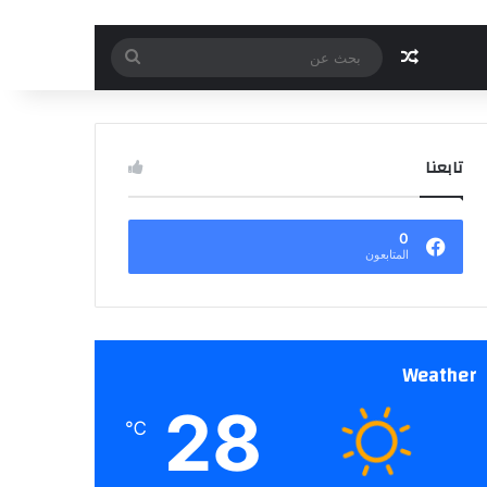
مقال عشوائي
بحث
عن
تابعنا
0
المتابعون
Weather
28
℃