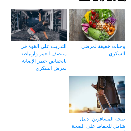
وجبات خفيفة لمرضى
التدريب على القوة في
السكري
منتصف العمر وارتباطه
بانخفاض خطر الإصابة
بمرض السكري
صحة المسافرين: دليل
شامل للحفاظ على الصحة