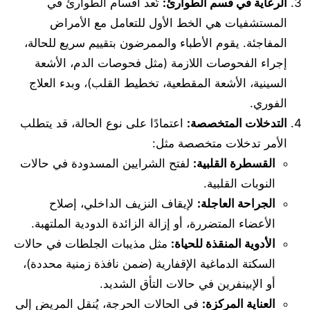
الرعاية في قسم الطوارئ:
تُعد أقسام الطوارئ في
المستشفيات هي الخط الأول للتعامل مع الأمراض
المفاجئة. يقوم الأطباء والممرضون بتقييم سريع للحالة،
إجراء الفحوصات اللازمة (مثل فحوصات الدم، الأشعة
السينية، الأشعة المقطعية، تخطيط القلب)، وبدء العلاج
الفوري.
التدخلات المتخصصة:
اعتمادًا على نوع الحالة، قد يتطلب
الأمر تدخلات متخصصة مثل:
القسطرة القلبية:
لفتح الشرايين المسدودة في حالات
النوبات القلبية.
الجراحة العاجلة:
لإيقاف النزيف الداخلي، إصلاح
الأعضاء المتضررة، أو إزالة الزائدة الدودية الملتهبة.
الأدوية المنقذة للحياة:
مثل مذيبات الجلطات في حالات
السكتة الدماغية الإقفارية (ضمن نافذة زمنية محددة)،
أو الإبينفرين في حالات التأق الشديد.
العناية المركزة:
في الحالات الحرجة، يُنقل المريض إلى