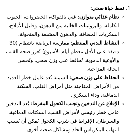
نمط حياة صحي:
نظام غذائي متوازن:
غني بالفواكه، الخضروات، الحبوب
الكاملة، والبروتينات الخالية من الدهون، وقليل الأملاح،
السكريات المضافة، والدهون المشبعة والمتحولة.
النشاط البدني المنتظم:
ممارسة الرياضة بانتظام (30
دقيقة على الأقل معظم أيام الأسبوع) تُعزز صحة القلب
والأوعية الدموية، تُحافظ على وزن صحي، وتُحسن
الحالة المزاجية.
الحفاظ على وزن صحي:
السمنة تُعد عامل خطر للعديد
من الأمراض المفاجئة مثل أمراض القلب، السكتة
الدماغية، وداء السكري.
الإقلاع عن التدخين وتجنب الكحول المفرط:
يُعد التدخين
عامل خطر رئيسي لأمراض القلب، السكتات الدماغية،
والسرطان. الإفراط في شرب الكحول يُمكن أن يُسبب
التهاب البنكرياس الحاد ومشاكل صحية أخرى.