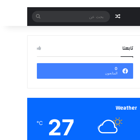
مقال عشوائي
بحث
عن
تابعنا
0
المتابعون
Weather
27
℃