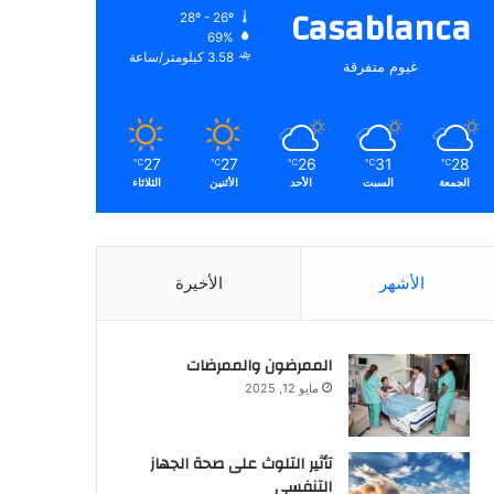
Casablanca
28º - 26º
69%
3.58 كيلومتر/ساعة
غيوم متفرقة
27
27
26
31
28
℃
℃
℃
℃
℃
الجمعة
السبت
الأحد
الأثنين
الثلاثاء
الأشهر
الأخيرة
الممرضون والممرضات
مايو 12, 2025
تأثير التلوث على صحة الجهاز
التنفسي