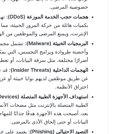
خصوصية المرضى.
هجمات حجب الخدمة الموزعة
(DDoS):
تهد
بكميات هائلة من حركة المرور الخبيثة، مما 
الإنترنت، ويمنع المرضى والموظفين من ال
البرمجيات الخبيثة
(Malware):
تشمل مجموعة
وأحصنة طروادة وبرامج التجسس، التي يمكن
أضرارًا مختلفة، مثل سرقة البيانات، أو تعطي
الهجمات الداخلية
(Insider Threats):
قد ت
عن طريق موظفين لديهم نوايا خبيثة أو عن
اختراق الأنظمة.
استهداف الأجهزة الطبية المتصلة
(Connected Medical Devices):
الطبية المتصلة بالإنترنت مثل مضخات الأن
بعد، أصبحت هذه الأجهزة هدفًا جذابًا للمه
البيانات أو حتى إلحاق الأذى بالمرضى.
التصيد الاحتيالي
(Phishing):
يعتمد على خد