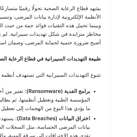
يشهد قطاع الرعاية الصحية تحولًا رقميًا متسار
الأنظمة الإلكترونية لإدارة بيانات المرضى، وتنس
وبينما تحمل هذه التقنيات فوائد جمة من حيث الك
مخاطر متزايدة في شكل تهديدات سيبرانية. لم يع
أصبح ضرورة حتمية لحماية المرضى، وضمان استمر
طبيعة التهديدات السيبرانية في قطاع الرعاية الص
تتنوع التهديدات السيبرانية التي تستهدف أنظمة 
برامج الفدية
(Ransomware):
تعتبر من أخ
المؤسسة الطبية وتعطيل أنظمتها، ثم يطالبون
ما يؤدي هذا النوع من الهجمات إلى تعطيل
اختراق البيانات
(Data Breaches):
يستهدف 
بيانات المرضى الحساسة، مثل السجلات الطب
تؤدي هذه الاختراقات إلى سرقة الهوية، وال