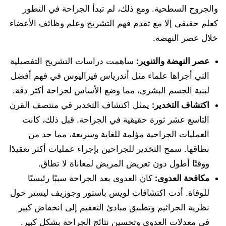
والجروح السطحية. ومع ذلك، لم تبدأ الجراحة في التطور
كعلم حقيقي إلا مع تقدم فهم التشريح وعلم وظائف الأعضاء
خلال عصر النهضة.
عصر النهضة والتنوير:
ساهمت دراسات التشريح التفصيلية
التي أجراها علماء مثل أندرياس فيزاليوس في فهم أفضل
لبنية الجسم البشري، مما وضع الأساس لجراحة أكثر دقة.
اكتشاف التخدير:
يمثل اكتشاف التخدير في منتصف القرن
التاسع عشر ثورة حقيقية في الجراحة. قبل ذلك، كانت
العمليات الجراحية مؤلمة للغاية وسريعة، مما حد من
نطاقها. سمح التخدير للجراحين بإجراء عمليات أكثر تعقيدًا
ووقتًا أطول دون تعريض المريض لمعاناة لا تطاق.
مكافحة العدوى:
كان العدوى بعد الجراحة سببًا رئيسيًا
للوفاة. أدت اكتشافات لويس باستور وجوزيف ليستر حول
نظرية الجراثيم وتطبيق مبادئ التعقيم إلى انخفاض كبير
في معدلات العدوى وتحسين نتائج الجراحة بشكل كبير.