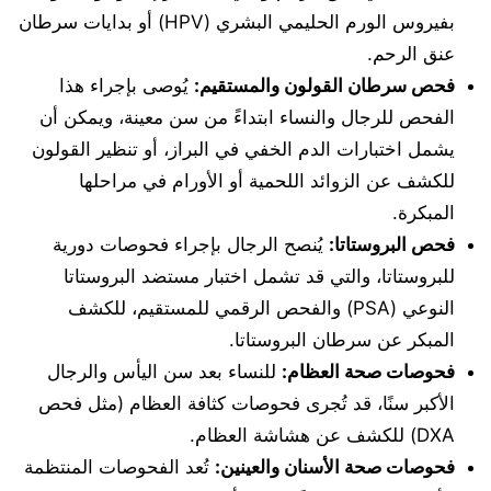
بفيروس الورم الحليمي البشري (HPV) أو بدايات سرطان
عنق الرحم.
فحص سرطان القولون والمستقيم:
يُوصى بإجراء هذا
الفحص للرجال والنساء ابتداءً من سن معينة، ويمكن أن
يشمل اختبارات الدم الخفي في البراز، أو تنظير القولون
للكشف عن الزوائد اللحمية أو الأورام في مراحلها
المبكرة.
فحص البروستاتا:
يُنصح الرجال بإجراء فحوصات دورية
للبروستاتا، والتي قد تشمل اختبار مستضد البروستاتا
النوعي (PSA) والفحص الرقمي للمستقيم، للكشف
المبكر عن سرطان البروستاتا.
فحوصات صحة العظام:
للنساء بعد سن اليأس والرجال
الأكبر سنًا، قد تُجرى فحوصات كثافة العظام (مثل فحص
DXA) للكشف عن هشاشة العظام.
فحوصات صحة الأسنان والعينين:
تُعد الفحوصات المنتظمة