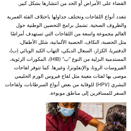
القضاء على الأمراض أو الحد من انتشارها بشكل كبير.
تتعدد أنواع اللقاحات وتختلف جداولها باختلاف الفئة العمرية
والظروف الصحية. تشمل برامج التحصين الوطنية حول
العالم مجموعة واسعة من اللقاحات التي تستهدف أمراضًا
مثل الحصبة، النكاف، الحصبة الألمانية، شلل الأطفال،
الدفتيريا، الكزاز، السعال الديكي، التهاب الكبد الوبائي (ب)،
المستدمية النزلية من النوع “ب” (HIB)، المكورات الرئوية،
الفيروسات الروتا، والإنفلونزا، وغيرها. كما تتوفر لقاحات
موصى بها لفئات معينة مثل لقاح فيروس الورم الحليمي
البشري (HPV) للوقاية من بعض أنواع السرطانات، ولقاحات
السفر للمسافرين إلى مناطق موبوءة.