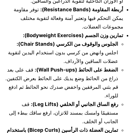
أو الأوزان الكاحلية لتقوية الذراعين والساقين.
أربطة المقاومة (Resistance Bands):
توفر مقاومة
يمكن التحكم فيها وتعتبر آمنة وفعالة لتقوية مختلف
مجموعات العضلات.
تمارين وزن الجسم (Bodyweight Exercises):
الجلوس والوقوف من الكرسي (Chair Stands):
اجلس وانهض من كرسي بدون استخدام اليدين لتقوية
عضلات الساقين والأرداف.
الضغط على الحائط (Wall Push-ups):
قف على بعد
ذراع من الحائط وضع يديك على الحائط بعرض الكتفين.
قم بثني المرفقين واخفض صدرك نحو الحائط ثم ادفع
للوراء.
رفع الساق الجانبي أو الخلفي (Leg Lifts):
قف
مستقيمًا وامسك بمسند للاتزان، ارفع ساقك ببطء إلى
الجانب أو الخلف.
تمارين العضلة ذات الرأسين (Bicep Curls) باستخدام