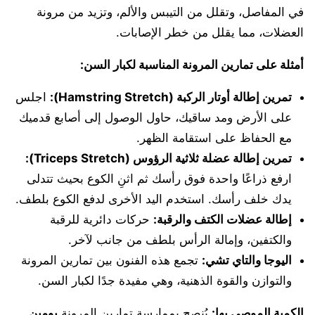
في المفاصل، وتقلل من التيبس والألم، وتزيد من مرونة
العضلات، مما يقلل من خطر الإصابات.
أمثلة على تمارين المرونة المناسبة لكبار السن:
تمرين إطالة أوتار الركبة (Hamstring Stretch):
اجلس
على الأرض ومد ساقيك، حاول الوصول إلى أصابع قدميك
مع الحفاظ على استقامة الظهر.
تمرين إطالة عضلة ثلاثية الرؤوس (Triceps Stretch):
ارفع ذراعًا واحدة فوق رأسك ثم اثنِ الكوع بحيث تتدلى
يدك خلف رأسك. استخدم اليد الأخرى لدفع الكوع بلطف.
إطالة عضلات الكتف والرقبة:
حركات دائرية للرقبة
والكتفين، وإمالة الرأس بلطف من جانب لآخر.
اليوجا والتاي تشي:
تجمع هذه الفنون بين تمارين المرونة
والتوازن والقوة الذهنية، وهي مفيدة جدًا لكبار السن.
الكمية الموصى بها:
يُنصح بممارسة تمارين المرونة
يومين