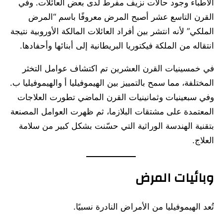
الأطباء وجود حالات نزيف مفرط لدى بعض العائلات. وفي
القرن التاسع عشر أصبح المرض معروفًا باسم “المرض
الملكي” لأنه انتشر بين أفراد العائلات المالكة الأوروبية نتيجة
انتقاله من الملكة فيكتوريا البريطانية إلى أبنائها وأحفادها.
في خمسينيات القرن العشرين تم اكتشاف عوامل التخثر
المختلفة، مما سمح بالتمييز بين الهيموفيليا أ والهيموفيليا ب.
وفي سبعينيات وثمانينيات القرن الماضي تطورت العلاجات
المعتمدة على مشتقات البلازما، ثم ظهرت العوامل المصنعة
بتقنية الهندسة الوراثية التي حسّنت بشكل كبير من سلامة
العلاج.
وبائيات المرض
تُعد الهيموفيليا من الأمراض النادرة نسبيًا.