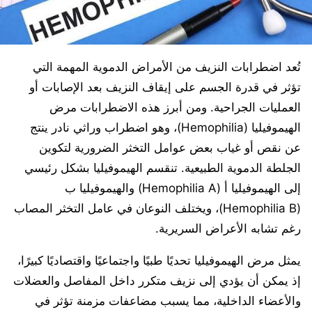
تُعد اضطرابات النزيف من الأمراض الدموية المهمة التي
تؤثر في قدرة الجسم على إيقاف النزيف بعد الإصابات أو
العمليات الجراحية. ومن أبرز هذه الاضطرابات مرض
الهيموفيليا (Hemophilia)، وهو اضطراب وراثي نادر ينتج
عن نقص أو غياب بعض عوامل التخثر الضرورية لتكوين
الجلطة الدموية الطبيعية. تنقسم الهيموفيليا بشكل رئيسي
إلى الهيموفيليا أ (Hemophilia A) والهيموفيليا ب
(Hemophilia B)، ويختلف النوعان في عامل التخثر المصاب
رغم تشابه الأعراض السريرية.
يمثل مرض الهيموفيليا تحديًا طبيًا واجتماعيًا واقتصاديًا كبيرًا،
إذ يمكن أن يؤدي إلى نزيف متكرر داخل المفاصل والعضلات
والأعضاء الداخلية، مما يسبب مضاعفات مزمنة تؤثر في