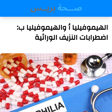
الهيموفيليا أ والهيموفيليا ب:
اضطرابات النزيف الوراثية