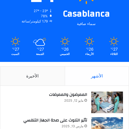
Casablanca
27º - 23º
78%
1.79 كيلومتر/ساعة
سماء صافية
27
27
26
26
27
℃
℃
℃
℃
℃
الثلاثاء
الأربعاء
الخميس
الجمعة
السبت
الأشهر
الأخيرة
الممرضون والممرضات
مايو 12, 2025
تأثير التلوث على صحة الجهاز التنفسي
مارس 13, 2025