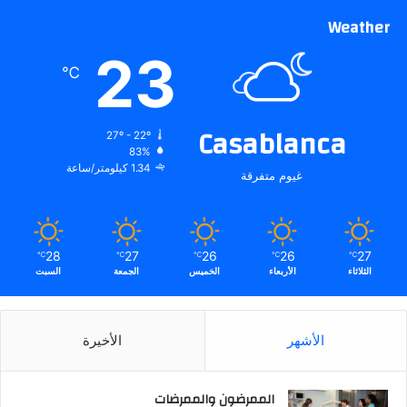
Weather
23
℃
Casablanca
27º - 22º
83%
1.34 كيلومتر/ساعة
غيوم متفرقة
28
27
26
26
27
℃
℃
℃
℃
℃
الثلاثاء
الأربعاء
الخميس
الجمعة
السبت
الأشهر
الأخيرة
الممرضون والممرضات