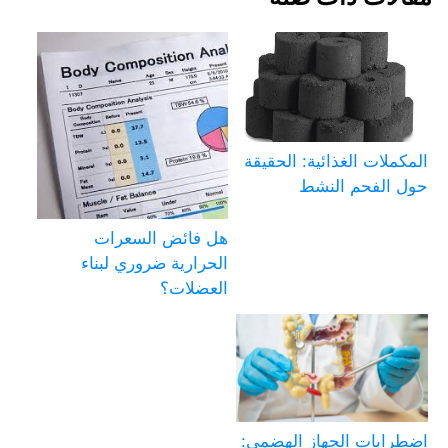
المكملات الغذائية: الحقيقة
حول الفحم النشط
هل فائض السعرات
الحرارية ضروري لبناء
العضلات؟
اضطرابات الجهاز الهضمي: