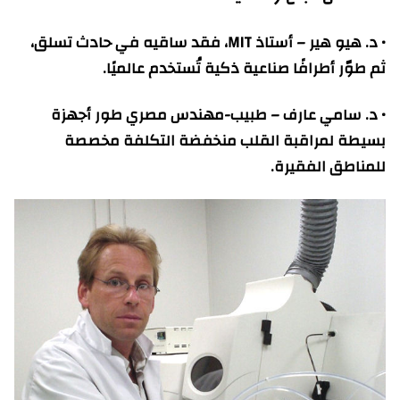
• د. هيو هير – أستاذ MIT، فقد ساقيه في حادث تسلق،
ثم طوّر أطرافًا صناعية ذكية تُستخدم عالميًا.
• د. سامي عارف – طبيب-مهندس مصري طور أجهزة
بسيطة لمراقبة القلب منخفضة التكلفة مخصصة
للمناطق الفقيرة.