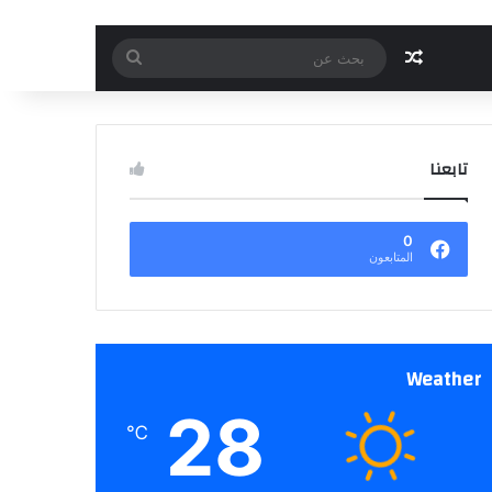
مقال عشوائي
بحث
عن
تابعنا
0
المتابعون
Weather
28
℃