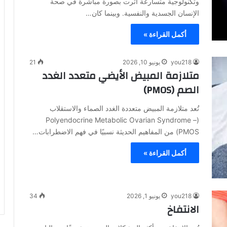
وتكنولوجية متسارعة أثرت بصورة مباشرة في صحة
الإنسان الجسدية والنفسية. وبينما كان…
أكمل القراءة »
you218
يونيو 10, 2026
21
متلازمة المبيض الأيضي متعدد الغدد
الصم (PMOS)
تُعد متلازمة المبيض متعددة الغدد الصماء والاستقلاب
(Polyendocrine Metabolic Ovarian Syndrome –
PMOS) من المفاهيم الحديثة نسبيًا في فهم الاضطرابات…
أكمل القراءة »
you218
يونيو 1, 2026
34
الانتفاخ