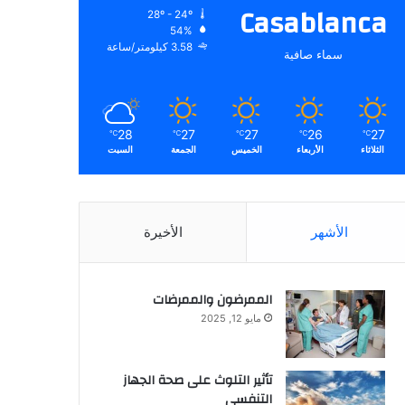
Casablanca
28º - 24º
54%
3.58 كيلومتر/ساعة
سماء صافية
28
27
27
26
27
℃
℃
℃
℃
℃
الثلاثاء
الأربعاء
الخميس
الجمعة
السبت
الأشهر
الأخيرة
الممرضون والممرضات
مايو 12, 2025
تأثير التلوث على صحة الجهاز
التنفسي