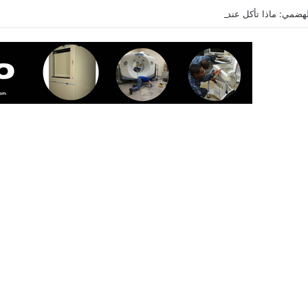
هضمي: ماذا تأكل عندما تشعر بألم في معدتك؟