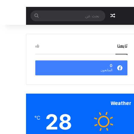
مقال عشوائي
بحث
عن
تابعنا
0
المتابعون
Weather
28
℃