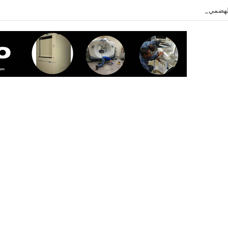
هضمي: ماذا تأكل عندما تشعر بألم في معدتك؟