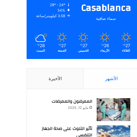
Casablanca
28º - 24º
54%
3.58 كيلومتر/ساعة
سماء صافية
28
27
27
26
27
℃
℃
℃
℃
℃
الثلاثاء
الأربعاء
الخميس
الجمعة
السبت
الأشهر
الأخيرة
الممرضون والممرضات
مايو 12, 2025
تأثير التلوث على صحة الجهاز
التنفسي