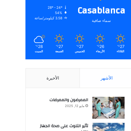
Casablanca
28º - 24º
54%
3.58 كيلومتر/ساعة
سماء صافية
28
27
27
26
27
℃
℃
℃
℃
℃
الثلاثاء
الأربعاء
الخميس
الجمعة
السبت
الأشهر
الأخيرة
الممرضون والممرضات
مايو 12, 2025
تأثير التلوث على صحة الجهاز