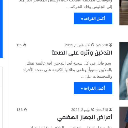
إلى الجلوس وقلة الحركة.…
أكمل القراءة »
you218
أغسطس 1, 2025
159
التدخين وأثره على الصحة
سم قاتل في كل سحبة يُعد التدخين آفة عالمية تفتك
بالملايين سنوياً، وتلقي بظلالها الكثيفة على صحة الأفراد
والمجتمعات على…
أكمل القراءة »
you218
يونيو 2, 2025
136
أمراض الجهاز الهضمي
نظرة شاملة على التشخيص والعلاج والوقاية الجهاز