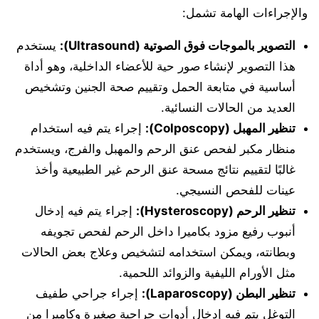
والإجراءات الهامة تشمل:
التصوير بالموجات فوق الصوتية (Ultrasound):
يستخدم
هذا التصوير لإنشاء صور حية للأعضاء الداخلية، وهو أداة
أساسية في متابعة الحمل وتقييم صحة الجنين وتشخيص
العديد من الحالات النسائية.
تنظير المهبل (Colposcopy):
إجراء يتم فيه استخدام
منظار مكبر لفحص عنق الرحم والمهبل والفرج، ويستخدم
غالبًا لتقييم نتائج مسحة عنق الرحم غير الطبيعية وأخذ
عينات للفحص النسيجي.
تنظير الرحم (Hysteroscopy):
إجراء يتم فيه إدخال
أنبوب رفيع مزود بكاميرا داخل الرحم لفحص تجويفه
وبطانته، ويمكن استخدامه لتشخيص وعلاج بعض الحالات
مثل الأورام الليفية والزوائد اللحمية.
تنظير البطن (Laparoscopy):
إجراء جراحي طفيف
التوغل يتم فيه إدخال أدوات جراحية صغيرة وكاميرا من