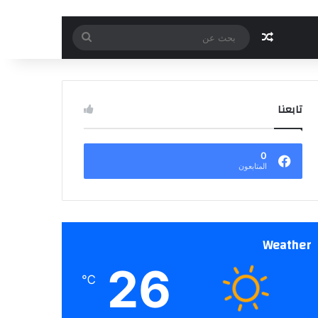
مقال عشوائي
بحث
عن
تابعنا
0
المتابعون
Weather
26
℃