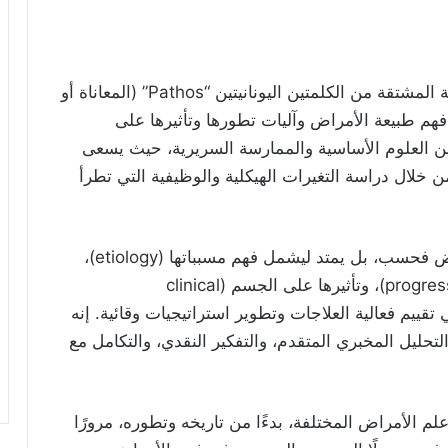
يمثل علم الأمراض (Pathology)، بجذوره اللغوية المشتقة من الكلمتين اليونانيتين “Pathos” (المعاناة أو
لزاوية في فهم طبيعة الأمراض وآليات تطورها وتأثيرها على
ين العلوم الأساسية والممارسة السريرية، حيث يسعى
ن خلال دراسة التغيرات الهيكلية والوظيفية التي تطرأ
لا يقتصر دور علم الأمراض على تشخيص الأمراض فحسب، بل يمتد ليشمل فهم مسبباتها (etiology)،
وآليات حدوثها (pathogenesis)، وتطورها (progression)، وتأثيرها على الجسم (clinical
الحيوي في تقييم فعالية العلاجات وتطوير استراتيجيات وقائية. إنه
لتحليل المخبري المتقدم، والتفكير النقدي، والتكامل مع
م الأمراض المختلفة، بدءًا من تاريخه وتطوره، مرورًا