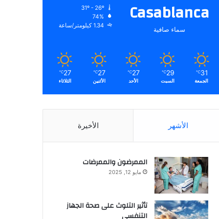
Casablanca
31º - 26º
74%
1.34 كيلومتر/ساعة
سماء صافية
27
27
27
29
31
℃
℃
℃
℃
℃
الجمعة
السبت
الأحد
الأثنين
الثلاثاء
الأشهر
الأخيرة
الممرضون والممرضات
مايو 12, 2025
تأثير التلوث على صحة الجهاز
التنفسي