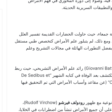
يه، وصولًا إلى دوره المحوري في فهم الأمراض
لتطبيقات السريرية الحديثة.
ية جمعاء، حيث حاولت الحضارات القديمة تفسير العلل
ية. ومع ذلك، لم يتبلور علم الأمراض كتخصص طبي مستقل
بفضل التطورات الهائلة في مجالات التشريح وعلم
(Giovanni Battista Morgagni) رائد علم الأمراض التشريحي، حيث ربط
بين الأعراض السريرية والتغيرات المرضية التي تُكتشف بعد الوفاة في كتابه الشهير “De Sedibus et
Causis Morborum per Anatomen Indagatis” (عن مقاعد وأسباب الأمراض التي تم التحقيق فيها
نوعية مع ظهور
رودولف فيرشو
(Rudolf Virchow)،
 على أن جميع الأمراض تنشأ من اضطرابات في الخلايا،