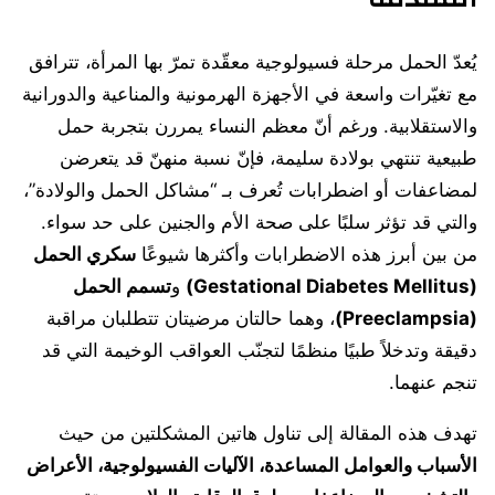
يُعدّ الحمل مرحلة فسيولوجية معقّدة تمرّ بها المرأة، تترافق
مع تغيّرات واسعة في الأجهزة الهرمونية والمناعية والدورانية
والاستقلابية. ورغم أنّ معظم النساء يمررن بتجربة حمل
طبيعية تنتهي بولادة سليمة، فإنّ نسبة منهنّ قد يتعرضن
لمضاعفات أو اضطرابات تُعرف بـ “مشاكل الحمل والولادة”،
والتي قد تؤثر سلبًا على صحة الأم والجنين على حد سواء.
من بين أبرز هذه الاضطرابات وأكثرها شيوعًا
سكري الحمل
(Gestational Diabetes Mellitus)
و
تسمم الحمل
(Preeclampsia)
، وهما حالتان مرضيتان تتطلبان مراقبة
دقيقة وتدخلاً طبيًا منظمًا لتجنّب العواقب الوخيمة التي قد
تنجم عنهما.
تهدف هذه المقالة إلى تناول هاتين المشكلتين من حيث
الأسباب والعوامل المساعدة، الآليات الفسيولوجية، الأعراض