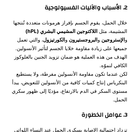
2. الأسباب والآليات الفسيولوجية
خلال الحمل، يقوم الجسم بإفراز هرمونات متعددة تُنتجها
المشيمة، مثل
اللاكتوجين المشيمي البشري (hPL)
و
الإستروجين
و
البروجستيرون
و
الكورتيزول
، والتي تعمل
جميعها على زيادة مقاومة خلايا الجسم لتأثير الأنسولين.
الهدف من هذه العملية هو ضمان تزويد الجنين بالغلوكوز
الكافي لنموّه.
لكن عندما تكون مقاومة الأنسولين مفرطة، ولا يستطيع
البنكرياس إنتاج كميات كافية من الأنسولين للتعويض، يبدأ
مستوى السكر في الدم بالارتفاع، مؤديًا إلى ظهور سكري
الحمل.
3. عوامل الخطورة
تزداد احتمالية الإصابة بسكري الحمل عند النساء اللواتي