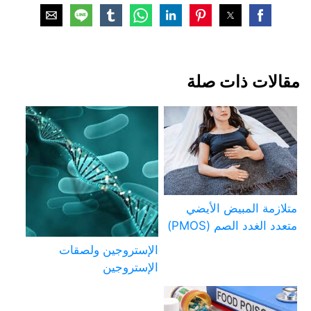
مقالات ذات صلة
متلازمة المبيض الأيضي
متعدد الغدد الصم (PMOS)
الإستروجين ولصقات
الإستروجين