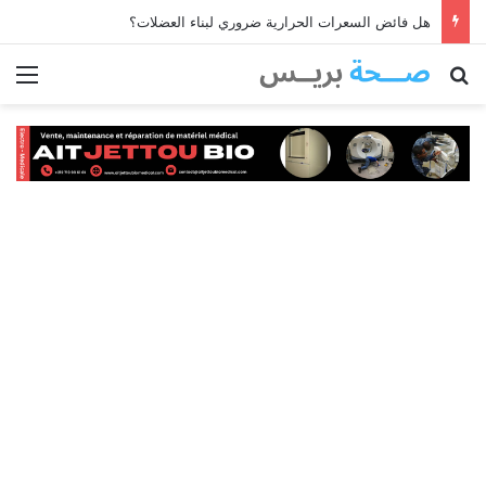
هل فائض السعرات الحرارية ضروري لبناء العضلات؟
بحث عن
الق