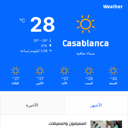
Weather
28
℃
Casablanca
30º - 26º
61%
2.68 كيلومتر/ساعة
سماء صافية
27
27
27
29
30
℃
℃
℃
℃
℃
الجمعة
السبت
الأحد
الأثنين
الثلاثاء
الأشهر
الأخيرة
الممرضون والممرضات