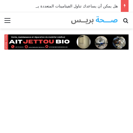
هل يمكن أن يساعدك تناول الفيتامينات المتعددة يومياً على البقاء نشيطاً مع تقدمك في العمر؟
بحث عن
الق