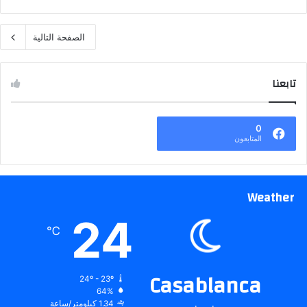
الصفحة التالية
تابعنا
0
المتابعون
Weather
24
℃
Casablanca
24º - 23º
64%
1.34 كيلومتر/ساعة