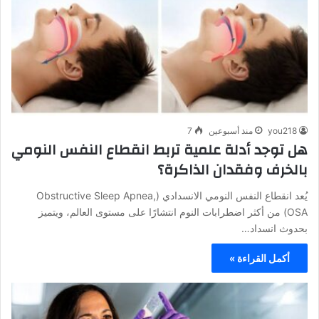
you218
منذ أسبوعين
7
هل توجد أدلة علمية تربط انقطاع النفس النومي
بالخرف وفقدان الذاكرة؟
يُعد انقطاع النفس النومي الانسدادي (Obstructive Sleep Apnea,
OSA) من أكثر اضطرابات النوم انتشارًا على مستوى العالم، ويتميز
بحدوث انسداد…
أكمل القراءة »